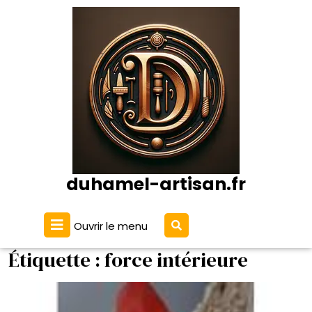
Passer
au
contenu
duhamel-artisan.fr
Ouvrir
Ouvrir le menu
le
menu
Étiquette :
force intérieure