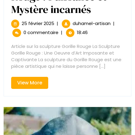
Sculptur
Mystère incarnés
du
25
Sculpture
25 février 2025
|
duhamel-artisan
|
février
du
Gorille
0 commentaire
|
18:46
2025
Gorille
Rouge
Rouge
Article sur la sculpture Gorille Rouge La Sculpture
:
Gorille Rouge : Une Oeuvre d’Art Imposante et
:
Puissance
Captivante La sculpture du Gorille Rouge est une
et
pièce artistique qui ne laisse personne [...]
Puissanc
Mystère
incarnés
et
View
View More
More
Mystère
incarnés