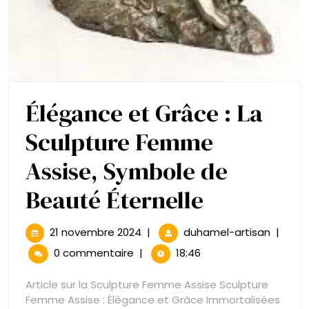
Élégance et Grâce : La
Sculpture Femme
Assise, Symbole de
Élégance
Beauté Éternelle
et
21
Élégan
21 novembre 2024
|
duhamel-artisan
|
novembre
et
Grâce
0 commentaire
|
18:46
2024
Grâce
:
:
Article sur la Sculpture Femme Assise Sculpture
La
Femme Assise : Élégance et Grâce Immortalisées
Sculptu