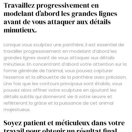
Travaillez progressivement en
modelant d’abord les grandes lignes
avant de vous attaquer aux détails
minutieux.
Lorsque vous sculptez une panthère, il est essentiel de
travailler progressivement en modelant d’abord les
grandes lignes avant de vous attaquer aux détails
minutieux. En concentrant d’abord votre attention sur la
forme générale de l’animal, vous pouvez capturer
l’essence et la silhouette de la panthère avec précision.
Une fois que les contours principaux sont établis, vous
pouvez alors affiner votre sculpture en ajoutant les
détails subtils qui donneront vie à votre œuvre et
refléteront la grâce et la puissance de cet animal
majestueux.
Soyez patient et méticuleux dans votre
travail pour obtenir un résultat final