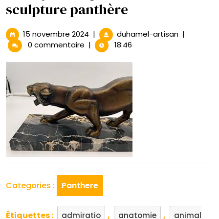
sculpture panthère
15
La
15 novembre 2024
|
duhamel-artisan
|
novembre
majesté
0 commentaire
|
18:46
2024
captivante
de
la
sculpture
panthère
Categories :
Panthere
Étiquettes :
,
,
admiratio
anatomie
animal