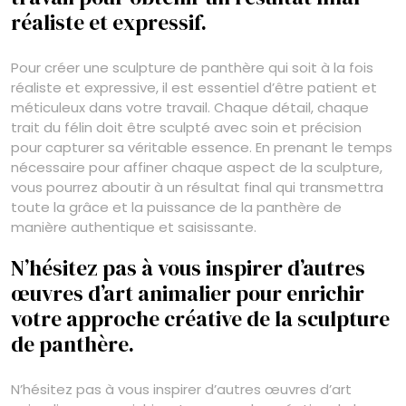
réaliste et expressif.
Pour créer une sculpture de panthère qui soit à la fois
réaliste et expressive, il est essentiel d’être patient et
méticuleux dans votre travail. Chaque détail, chaque
trait du félin doit être sculpté avec soin et précision
pour capturer sa véritable essence. En prenant le temps
nécessaire pour affiner chaque aspect de la sculpture,
vous pourrez aboutir à un résultat final qui transmettra
toute la grâce et la puissance de la panthère de
manière authentique et saisissante.
N’hésitez pas à vous inspirer d’autres
œuvres d’art animalier pour enrichir
votre approche créative de la sculpture
de panthère.
N’hésitez pas à vous inspirer d’autres œuvres d’art