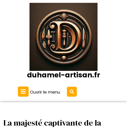
Passer
au
contenu
duhamel-artisan.fr
Ouvrir
Ouvrir le menu
le
menu
La majesté captivante de la