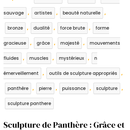
,
,
,
sauvage
artistes
beauté naturelle
,
,
,
bronze
dualité
force brute
forme
,
,
,
gracieuse
grâce
majesté
mouvements
,
,
,
fluides
muscles
mystérieux
n
,
,
émerveillement
outils de sculpture appropriés
,
,
,
,
panthère
pierre
puissance
sculpture
sculpture panthere
Sculpture de Panthère : Grâce et