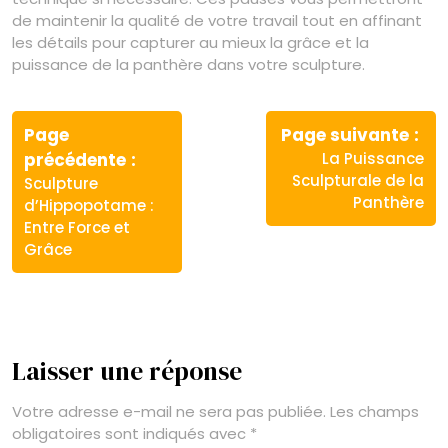
de maintenir la qualité de votre travail tout en affinant
les détails pour capturer au mieux la grâce et la
puissance de la panthère dans votre sculpture.
Navigation
de
Page
Page suivante
Article
Article
précédente
La Puissance
l’article
précédent
suivant
Sculpturale de la
Sculpture
:
:
Panthère
d’Hippopotame :
Entre Force et
Grâce
Laisser une réponse
Votre adresse e-mail ne sera pas publiée.
Les champs
obligatoires sont indiqués avec
*