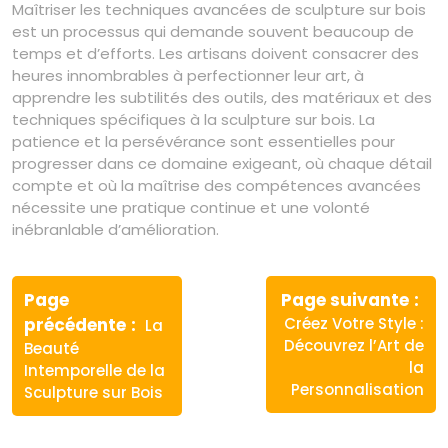
Maîtriser les techniques avancées de sculpture sur bois
est un processus qui demande souvent beaucoup de
temps et d’efforts. Les artisans doivent consacrer des
heures innombrables à perfectionner leur art, à
apprendre les subtilités des outils, des matériaux et des
techniques spécifiques à la sculpture sur bois. La
patience et la persévérance sont essentielles pour
progresser dans ce domaine exigeant, où chaque détail
compte et où la maîtrise des compétences avancées
nécessite une pratique continue et une volonté
inébranlable d’amélioration.
Navigation
de
Page
Page suivante
Article
Article
précédente
Créez Votre Style :
La
l’article
précédent
suivant
Découvrez l’Art de
Beauté
:
:
la
Intemporelle de la
Personnalisation
Sculpture sur Bois