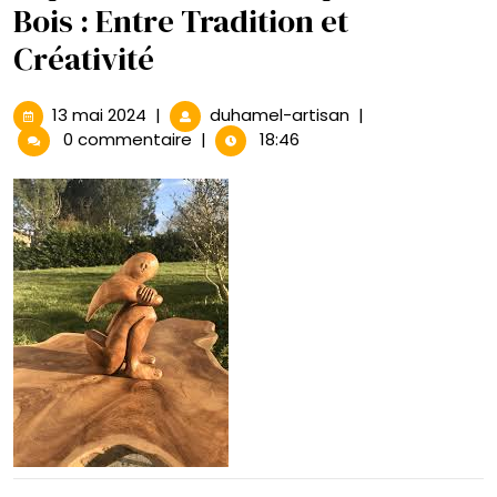
Bois : Entre Tradition et
Créativité
13
Exploration
13 mai 2024
|
duhamel-artisan
|
mai
de
0 commentaire
|
18:46
2024
la
Sculpture
sur
Bois
:
Entre
Tradition
et
Créativité