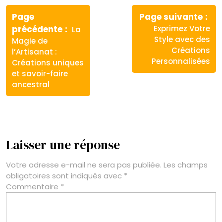
Navigation
de
Page
Page suivante
Article
Article
précédente
Exprimez Votre
La
l’article
précédent
suivant
Style avec des
Magie de
:
:
Créations
l’Artisanat :
Personnalisées
Créations uniques
et savoir-faire
ancestral
Laisser une réponse
Votre adresse e-mail ne sera pas publiée.
Les champs
obligatoires sont indiqués avec
*
Commentaire
*