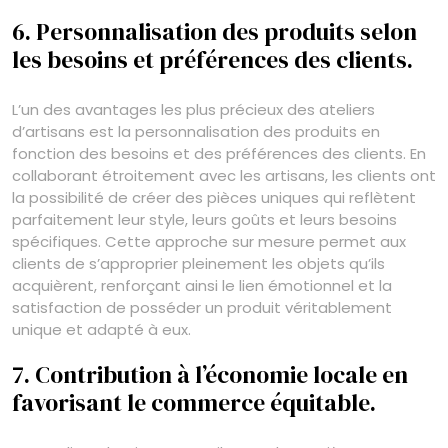
6. Personnalisation des produits selon
les besoins et préférences des clients.
L’un des avantages les plus précieux des ateliers
d’artisans est la personnalisation des produits en
fonction des besoins et des préférences des clients. En
collaborant étroitement avec les artisans, les clients ont
la possibilité de créer des pièces uniques qui reflètent
parfaitement leur style, leurs goûts et leurs besoins
spécifiques. Cette approche sur mesure permet aux
clients de s’approprier pleinement les objets qu’ils
acquièrent, renforçant ainsi le lien émotionnel et la
satisfaction de posséder un produit véritablement
unique et adapté à eux.
7. Contribution à l’économie locale en
favorisant le commerce équitable.