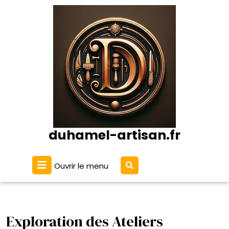
Passer
au
contenu
duhamel-artisan.fr
Ouvrir
Ouvrir le menu
le
menu
Exploration des Ateliers