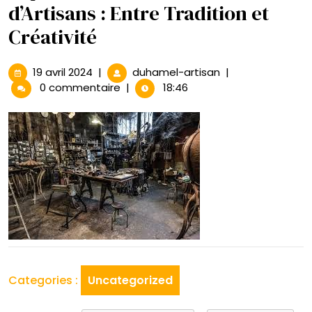
d’Artisans : Entre Tradition et
Créativité
19
Exploration
19 avril 2024
|
duhamel-artisan
|
avril
des
0 commentaire
|
18:46
2024
Ateliers
d’Artisans
:
Entre
Tradition
et
Créativité
Categories :
Uncategorized