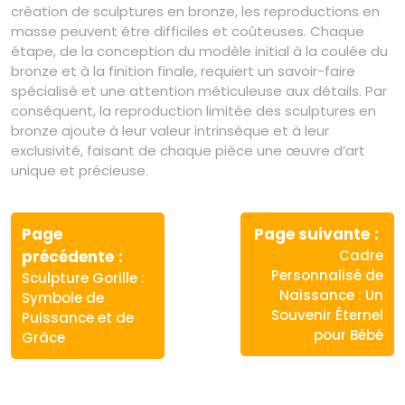
création de sculptures en bronze, les reproductions en
masse peuvent être difficiles et coûteuses. Chaque
étape, de la conception du modèle initial à la coulée du
bronze et à la finition finale, requiert un savoir-faire
spécialisé et une attention méticuleuse aux détails. Par
conséquent, la reproduction limitée des sculptures en
bronze ajoute à leur valeur intrinsèque et à leur
exclusivité, faisant de chaque pièce une œuvre d’art
unique et précieuse.
Navigation
de
Page
Page suivante
Article
Article
précédente
Cadre
l’article
précédent
suivant
Personnalisé de
Sculpture Gorille :
:
:
Naissance : Un
Symbole de
Souvenir Éternel
Puissance et de
pour Bébé
Grâce