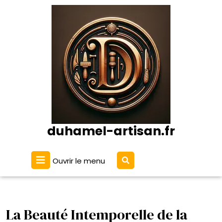
Passer
au
contenu
duhamel-artisan.fr
Ouvrir
Ouvrir le menu
le
menu
La Beauté Intemporelle de la