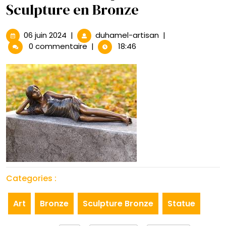
Sculpture en Bronze
06
La
06 juin 2024
|
duhamel-artisan
|
juin
Beauté
0 commentaire
|
18:46
2024
Intemporelle
de
la
Sculpture
en
Bronze
Categories :
Art
Bronze
Sculpture Bronze
Statue