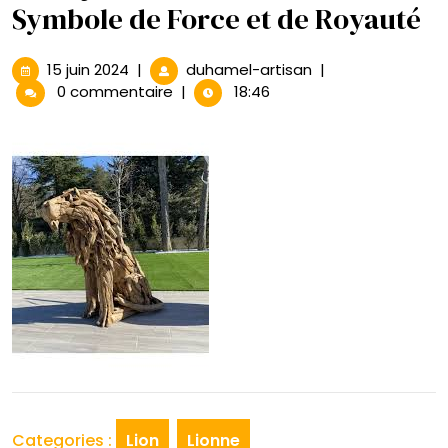
Symbole de Force et de Royauté
15
La
15 juin 2024
|
duhamel-artisan
|
juin
Majesté
0 commentaire
|
18:46
2024
des
Statues
de
Lion
:
Symbole
de
Force
et
de
Royauté
Categories :
Lion
Lionne