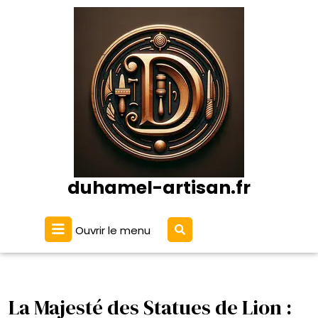
Passer
au
contenu
duhamel-artisan.fr
Ouvrir
Ouvrir le menu
le
menu
La Majesté des Statues de Lion :