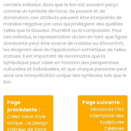
certains individus. Alors que le lion est souvent perçu
comme un symbole de force, de pouvoir et de
domination, ces attributs peuvent être interprétés de
manière négative par ceux qui privilégient des qualités
telles que la douceur, l’humilité ou la compassion. Pour
ces individus, la représentation du lion en tant que figure
dominante peut être source de malaise ou d’inconfort,
les éloignant ainsi de l’appréciation esthétique de telles
statues. Il est important de reconnaître que la
symbolique peut varier en fonction des perspectives
culturelles et individuelles, et que chaque personne peut
avoir une interprétation unique des symboles tels que le
lion.
Navigation
de
Page
Page suivante
Article
Article
précédente
Découvrez l’Art
l’article
précédent
suivant
Intemporel des
Créez Votre Style
:
:
Sculptures
Unique : Le Design
Célèbres
Intérieur de Votre