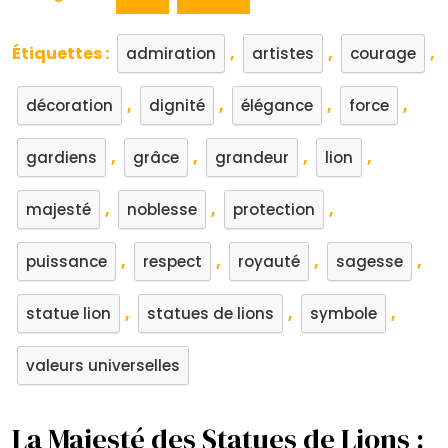
Étiquettes :
,
,
,
admiration
artistes
courage
,
,
,
,
décoration
dignité
élégance
force
,
,
,
,
gardiens
grâce
grandeur
lion
,
,
,
majesté
noblesse
protection
,
,
,
,
puissance
respect
royauté
sagesse
,
,
,
statue lion
statues de lions
symbole
valeurs universelles
La Majesté des Statues de Lions :