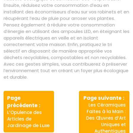
Ensuite, réduisez votre consommation d’eau en
installant des économiseurs d’eau sur vos robinets et en
récupérant l’eau de pluie pour arroser vos plantes.
Pensez également à réduire votre consommation
d’énergie en utilisant des ampoules LED, en éteignant les
appareils électriques en veille et en isolant
correctement votre maison. Enfin, pratiquez le tri
sélectif en disposant de manière appropriée vos
déchets recyclables, compostables et non recyclables.
Avec ces gestes simples, vous contribuerez à préserver
l’environnement tout en créant un foyer plus écologique
et durable.
Navigation
de
Page
Page suivante
Article
Article
précédente
Les Céramiques
l’article
précédent
suivant
Faites à la Main :
L’Opulence des
:
:
Des Œuvres d’Art
Articles de
Uniques et
Jardinage de Luxe
Authentiques