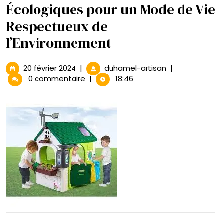
Écologiques pour un Mode de Vie
Respectueux de
l’Environnement
20
Des
20 février 2024
|
duhamel-artisan
|
février
Accessoires
0 commentaire
|
18:46
2024
de
Maison
Écologiques
pour
un
Mode
de
Vie
Respectueux
de
l’Environnemen